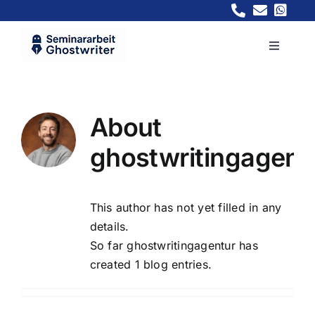
Skip
to
content
Toggle
Navigati
Preis
About
Ablauf
ghostwritingagent
Vorteile
This author has not yet filled in any
Fächer
details.
So far ghostwritingagentur has
created 1 blog entries.
FAQ